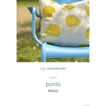
zzgl.
versandkosten
kissen
punto
€
95,00