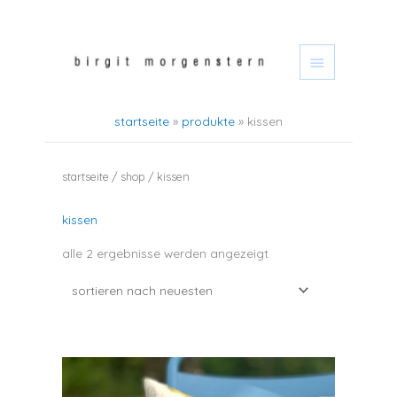
zum
hauptmen
inhalt
springen
startseite
produkte
kissen
startseite
/
shop
/ kissen
kissen
nach
alle 2 ergebnisse werden angezeigt
neuesten
sortiert