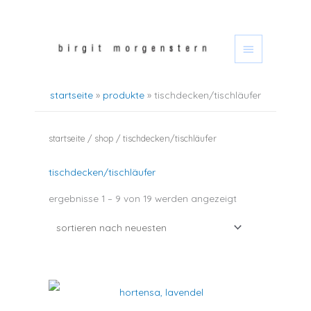
zum
hauptmen
inhalt
springen
startseite
produkte
tischdecken/tischläufer
startseite
/
shop
/ tischdecken/tischläufer
tischdecken/tischläufer
nach
ergebnisse 1 – 9 von 19 werden angezeigt
neuesten
sortiert