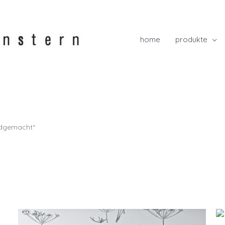
home
produkte
ndgemacht“