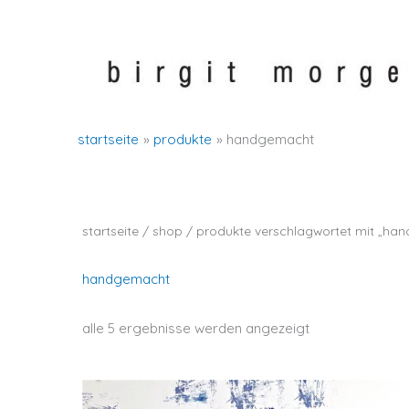
zum
inhalt
springen
startseite
produkte
handgemacht
startseite
/
shop
/ produkte verschlagwortet mit „ha
handgemacht
nach
alle 5 ergebnisse werden angezeigt
neuesten
sortiert