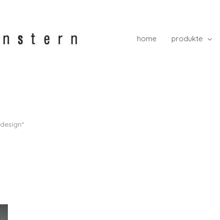
home
produkte
wdesign“