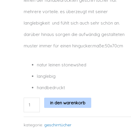
leinen der handbedruckten geschirrtücher hat
mehrere vorteile. es überzeugt mit seiner
langlebigkeit
und fühlt sich auch sehr schön an.
darüber hinaus sorgen die aufwändig gestalteten
muster immer für einen hingucker.maße:50x70cm
natur leinen stonewshed
langlebig
handbedruckt
in den warenkorb
barcode
menge
kategorie:
geschirrtücher