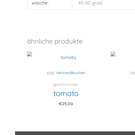
wasche:
40-60 grad
ähnliche produkte
zzgl.
versandkosten
zz
geschirrtücher
tomato
€
25,00