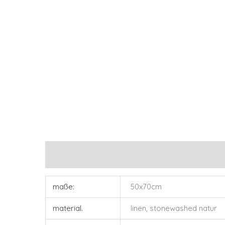
zusätzliche informationen
maße:
50x70cm
material.
linen, stonewashed natur