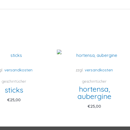
gl.
versandkosten
zzgl.
versandkosten
geschirrtücher
geschirrtücher
hortensa,
sticks
aubergine
€
25,00
€
25,00