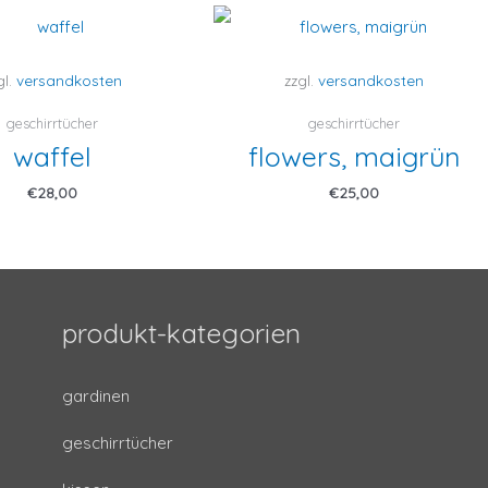
gl.
versandkosten
zzgl.
versandkosten
geschirrtücher
geschirrtücher
waffel
flowers, maigrün
€
28,00
€
25,00
produkt-kategorien
gardinen
geschirrtücher