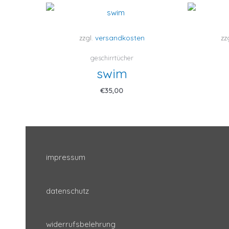
zzgl.
versandkosten
zz
geschirrtücher
swim
€
35,00
impressum
datenschutz
widerrufsbelehrung