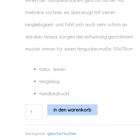
leinen der handbedruckten geschirrtücher hat
mehrere vorteile. es überzeugt mit seiner
langlebigkeit
und fühlt sich auch sehr schön an.
darüber hinaus sorgen die aufwändig gestalteten
muster immer für einen hingucker.maße: 50x70cm
natur leinen
langlebig
handbedruckt
in den warenkorb
karo
vert
kategorie:
geschirrtücher
menge