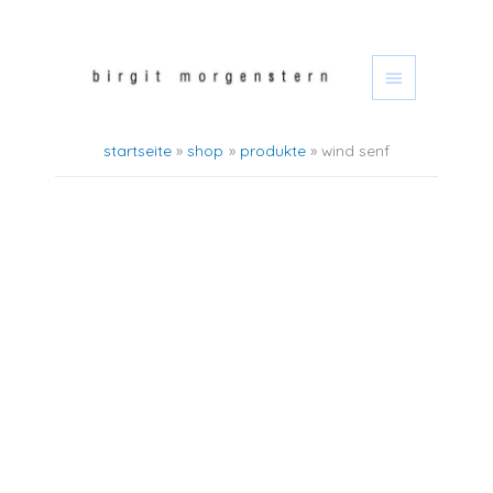
zum
hauptmen
inhalt
springen
startseite
shop
produkte
wind senf