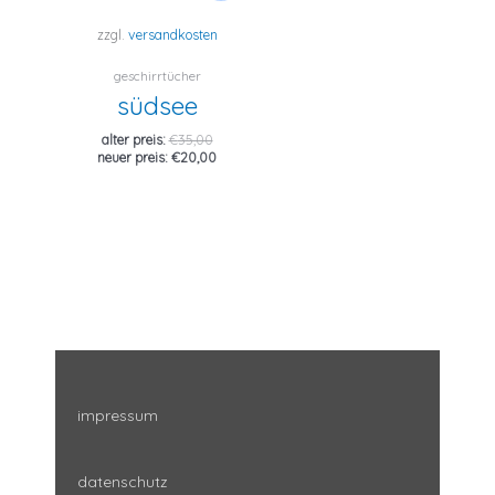
zzgl.
versandkosten
geschirrtücher
südsee
ursprünglicher
alter preis:
€
35,00
preis
aktueller
neuer preis:
€
20,00
war:
preis
€35,00
ist:
€20,00.
impressum
datenschutz