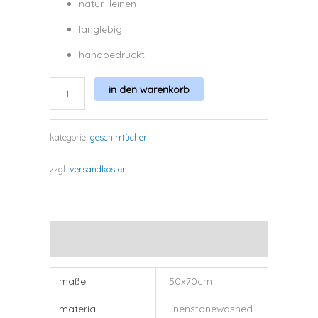
natur leinen
langlebig
handbedruckt
flowers,
in den warenkorb
maigrün
kategorie:
geschirrtücher
menge
zzgl.
versandkosten
zusätzliche informationen
maße
50x70cm
material:
linenstonewashed