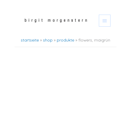
zum
hauptmen
inhalt
springen
startseite
shop
produkte
flowers, maigrün